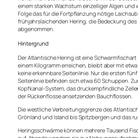
einem starken Wachstum einzelliger Algen und 
Folge das für die Fortpflanzung nötige Laichsub
frühjahrslaichenden Hering, die Bedeckung des
abgenommen.
Hintergrund
Der Atlantische Hering ist eine Schwarmfischar
einem Kilogramm erreichen, bleibt aber mit etwa
keine erkennbare Seitenlinie. Nur die ersten 
Seitenlinie befinden sich etwa 60 Schuppen. Z
Kopfkanal-System, das druckempfindliche Zelle
der Rückenflosse ansetzenden Bauchflossen.
Die westliche Verbreitungsgrenze des Atlantisc
Grönland und Island bis Spitzbergen und das rus
Heringsschwärme können mehrere Tausend Fische 
auf. Abends wandern sie zur Nahrungsaufnahme a