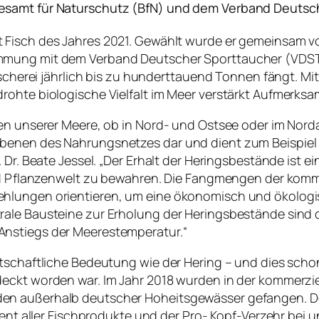
samt für Naturschutz (BfN) und dem Verband Deutsc
st Fisch des Jahres 2021. Gewählt wurde er gemeinsam
mung mit dem Verband Deutscher Sporttaucher (VDST). 
ischerei jährlich bis zu hunderttauend Tonnen fängt. Mi
ohte biologische Vielfalt im Meer verstärkt Aufmerksam
n unserer Meere, ob in Nord- und Ostsee oder im Nordatl
Ebenen des Nahrungsnetzes dar und dient zum Beispiel
 Dr. Beate Jessel. „Der Erhalt der Heringsbestände ist 
nd Pflanzenwelt zu bewahren. Die Fangmengen der kommer
ehlungen orientieren, um eine ökonomisch und ökolog
ale Bausteine zur Erholung der Heringsbestände sind d
Anstiegs der Meerestemperatur.“
tschaftliche Bedeutung wie der Hering – und dies schon 
eckt worden war. Im Jahr 2018 wurden in der kommerzi
en außerhalb deutscher Hoheitsgewässer gefangen. De
zent aller Fischprodukte und der Pro- Kopf-Verzehr bei u