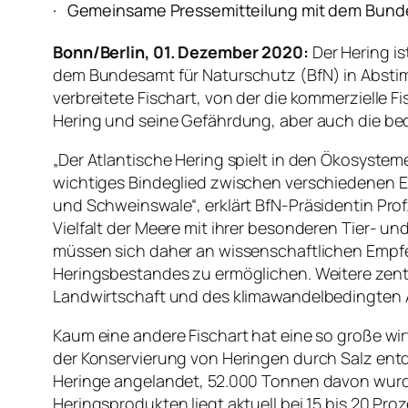
· Gemeinsame Pressemitteilung mit dem Bunde
Bonn/Berlin, 01. Dezember 2020:
Der Hering i
dem Bundesamt für Naturschutz (BfN) in Abstim
verbreitete Fischart, von der die kommerzielle F
Hering und seine Gefährdung, aber auch die bedr
„Der Atlantische Hering spielt in den Ökosysteme
wichtiges Bindeglied zwischen verschiedenen 
und Schweinswale“, erklärt BfN-Präsidentin Prof.
Vielfalt der Meere mit ihrer besonderen Tier- u
müssen sich daher an wissenschaftlichen Empf
Heringsbestandes zu ermöglichen. Weitere zentr
Landwirtschaft und des klimawandelbedingten 
Kaum eine andere Fischart hat eine so große wir
der Konservierung von Heringen durch Salz entd
Heringe angelandet, 52.000 Tonnen davon wurd
Heringsprodukten liegt aktuell bei 15 bis 20 Pro