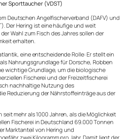
her Sporttaucher (VDST)
 vom Deutschen Angelfischerverband (DAFV) und
Der Hering ist eine häufige und weit
t der Wahl zum Fisch des Jahres sollen der
keit erhalten.
antik, eine entscheidende Rolle: Er stellt ein
 als Nahrungsgrundlage für Dorsche, Robben
eine wichtige Grundlage, um die biologische
ziellen Fischerei und der Freizeitfischerei
isch nachhaltige Nutzung des
ie Reduzierung der Nährstoffeinträge aus der
seit mehr als 1000 Jahren, als die Möglichkeit
ellen Fischerei in Deutschland 69.000 Tonnen
r Marktanteil von Hering und
ngefähr zwei Kilogramm pro Jahr. Damit liegt der