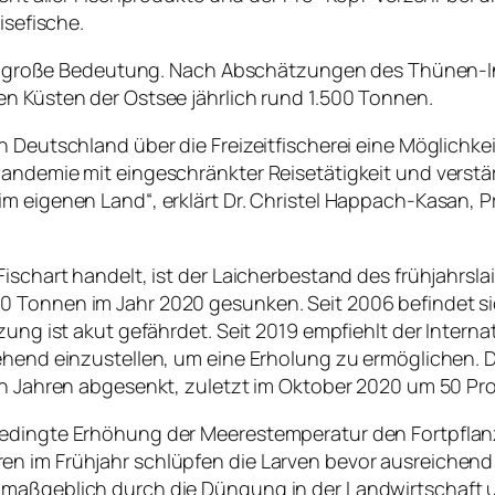
isefische.
eine große Bedeutung. Nach Abschätzungen des Thünen-In
en Küsten der Ostsee jährlich rund 1.500 Tonnen.
n Deutschland über die Freizeitfischerei eine Möglichkei
-Pandemie mit eingeschränkter Reisetätigkeit und vers
im eigenen Land“, erklärt Dr. Christel Happach-Kasan,
Fischart handelt, ist der Laicherbestand des frühjahrs
 Tonnen im Jahr 2020 gesunken. Seit 2006 befindet sic
nzung ist akut gefährdet. Seit 2019 empfiehlt der Intern
ehend einzustellen, um eine Erholung zu ermöglichen. D
ten Jahren abgesenkt, zuletzt im Oktober 2020 um 50 Pr
bedingte Erhöhung der Meerestemperatur den Fortpflan
n im Frühjahr schlüpfen die Larven bevor ausreichend 
maßgeblich durch die Düngung in der Landwirtschaft u