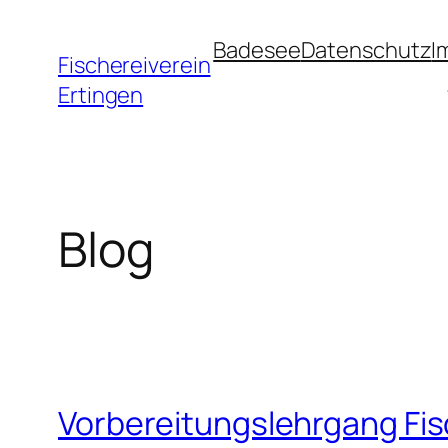
Zum
Badesee
Datenschutz
I
Inhalt
Fischereiverein
springen
Ertingen
Blog
Vorbereitungslehrgang Fi