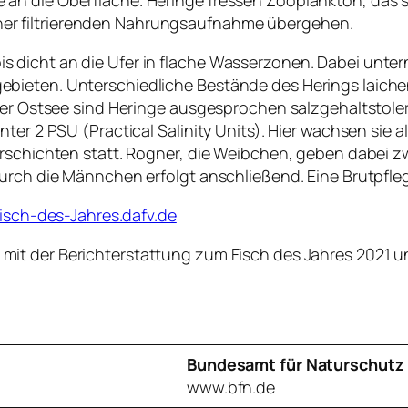
r filtrierenden Nahrungsaufnahme übergehen.
 dicht an die Ufer in flache Wasserzonen. Dabei unte
bieten. Unterschiedliche Bestände des Herings laiche
 der Ostsee sind Heringe ausgesprochen salzgehaltstole
ter 2 PSU (Practical Salinity Units). Hier wachsen sie a
rschichten statt. Rogner, die Weibchen, geben dabei zw
urch die Männchen erfolgt anschließend. Eine Brutpfleg
fisch-des-Jahres.dafv.de
it der Berichterstattung zum Fisch des Jahres 2021 un
Bundesamt für Naturschutz
www.bfn.de