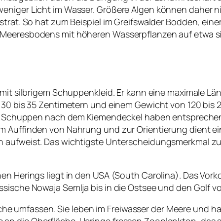
weniger Licht im Wasser. Größere Algen können daher n
strat. So hat zum Beispiel im Greifswalder Bodden, ein
 Meeresbodens mit höheren Wasserpflanzen auf etwa si
t mit silbrigem Schuppenkleid. Er kann eine maximale L
 30 bis 35 Zentimetern und einem Gewicht von 120 bis 2
fünf Schuppen nach dem Kiemendeckel haben entsprech
um Auffinden von Nahrung und zur Orientierung dient e
n aufweist. Das wichtigste Unterscheidungsmerkmal zur
hen Herings liegt in den USA (South Carolina). Das Vor
sische Nowaja Semlja bis in die Ostsee und den Golf vo
umfassen. Sie leben im Freiwasser der Meere und halt
n die Oberfläche. Heringe fressen Zooplankton, das si