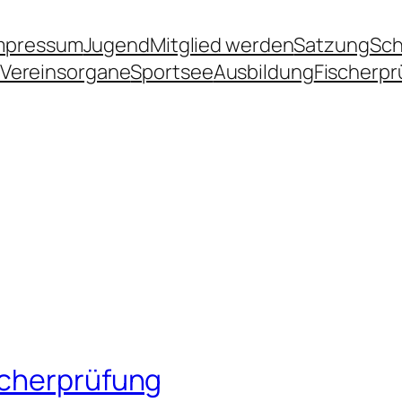
mpressum
Jugend
Mitglied werden
Satzung
Sc
Vereinsorgane
Sportsee
Ausbildung
Fischerpr
scherprüfung